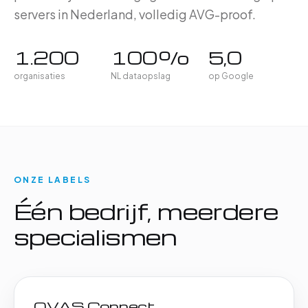
servers in Nederland, volledig AVG-proof.
1.200
100%
5,0
organisaties
NL dataopslag
op Google
ONZE LABELS
Één bedrijf, meerdere
specialismen
OVAS Connect