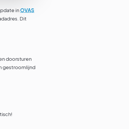
update in
OVAS
adadres. Dit
ren doorsturen
n gestroomlijnd
tisch!