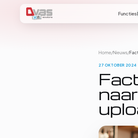
Functies
Home
/
Nieuws
/
Fact
27 OKTOBER 2024
Fac
naar
upl