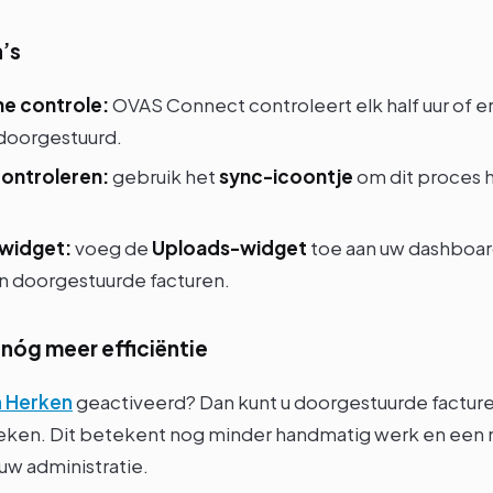
’s
e controle:
OVAS Connect controleert elk half uur of e
 doorgestuurd.
ontroleren:
gebruik het
sync-icoontje
om dit proces 
widget:
voeg de
Uploads-widget
toe aan uw dashboar
n doorgestuurde facturen.
 nóg meer efficiëntie
n Herken
geactiveerd? Dan kunt u doorgestuurde facturen
eken. Dit betekent nog minder handmatig werk en een 
uw administratie.