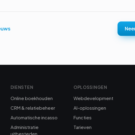
ieuws
Nee
DIENSTEN
OPLOSSINGEN
Online boekhouden
Webdevelopment
CRM & relatiebeheer
AI-oplossingen
Automatische incasso
Functies
Administratie
Tarieven
uitbesteden