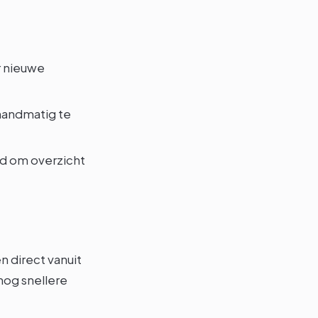
r nieuwe
handmatig te
d om overzicht
 direct vanuit
nog snellere