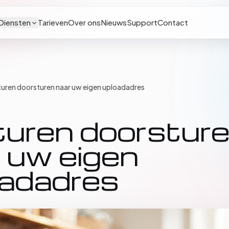
Diensten
Tarieven
Over ons
Nieuws
Support
Contact
uren doorsturen naar uw eigen uploadadres
turen doorstur
 uw eigen
oadadres