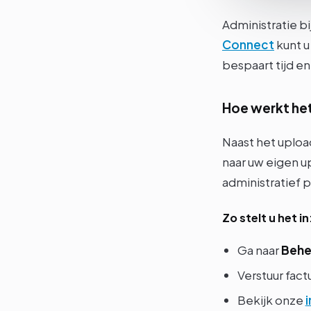
Administratie b
Connect
kunt u
bespaart tijd e
Hoe werkt he
Naast het uploa
naar uw eigen u
administratief 
Zo stelt u het in
Ga naar
Behee
Verstuur fac
Bekijk onze